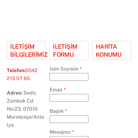
İLETİŞİM
İLETİŞİM
HARİTA
BİLGİLERİMİZ
FORMU
KONUMU
İsim Soyisim
*
Telefon:
0542
215 07 65
Email
*
Adres:
Sedir,
Zambak Cd.
No:23, 07010
Başlık
*
Muratpaşa/Anta
lya
Mesajınız
*