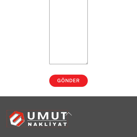
GÖNDER
Back
To
Top