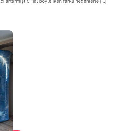
cı arttırmıştır. Hal böyle iken farklı nedenlerle […]