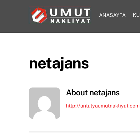
Skip
to
ANASAYFA
KU
content
netajans
About
netajans
http://antalyaumutnakliyat.com.