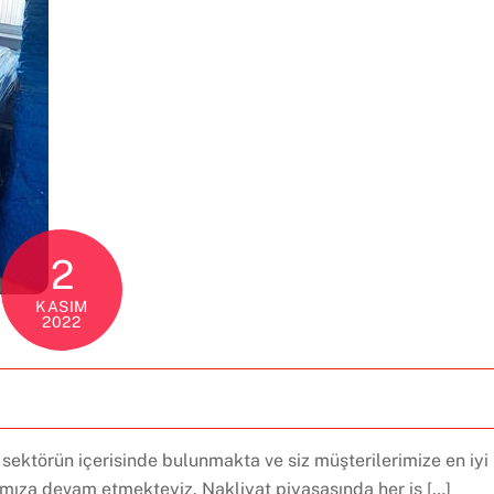
2
KASIM
2022
sektörün içerisinde bulunmakta ve siz müşterilerimize en iyi
rımıza devam etmekteyiz. Nakliyat piyasasında her iş […]